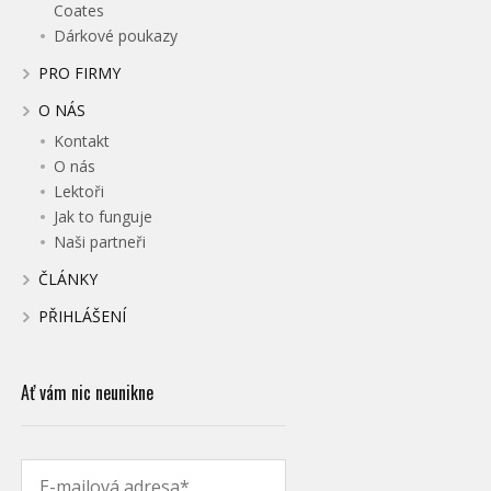
Coates
Dárkové poukazy
PRO FIRMY
O NÁS
Kontakt
O nás
Lektoři
Jak to funguje
Naši partneři
ČLÁNKY
PŘIHLÁŠENÍ
Ať vám nic neunikne