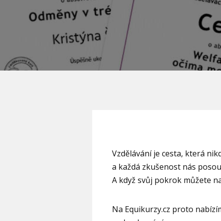
Vzdělávání je cesta, která ni
a každá zkušenost nás posouva
A když svůj pokrok můžete naví
Na Equikurzy.cz proto nabízím