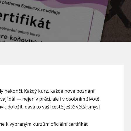
kdy nekončí. Každý kurz, každé nové poznání
jí dál — nejen v práci, ale i v osobním životě.
c doložit, dává to vaší cestě ještě větší smysl.
e k vybraným kurzům oficiální certifikát