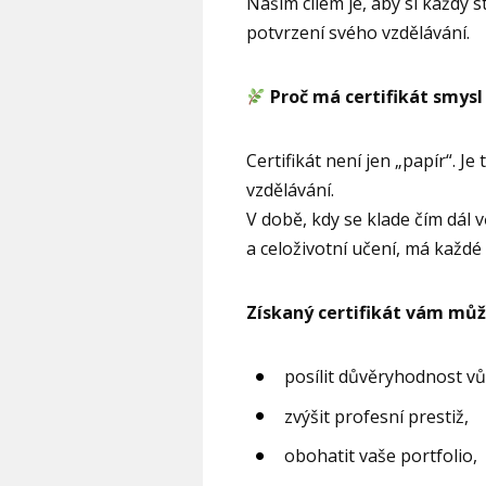
Naším cílem je, aby si každý st
potvrzení svého vzdělávání.
Proč má certifikát smysl
Certifikát není jen „papír“. J
vzdělávání.
V době, kdy se klade čím dál 
a celoživotní učení, má každ
Získaný certifikát vám mů
posílit důvěryhodnost vů
zvýšit profesní prestiž,
obohatit vaše portfolio,