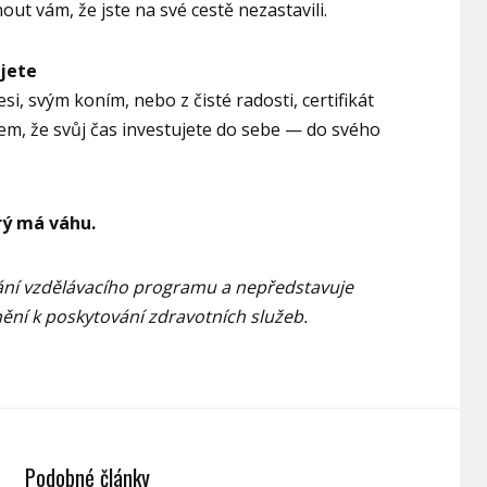
t vám, že jste na své cestě nezastavili.
ujete
esi, svým koním, nebo z čisté radosti, certifikát
em, že svůj čas investujete do sebe — do svého
erý má váhu.
vání vzdělávacího programu a nepředstavuje
vnění k poskytování zdravotních služeb.
Podobné články