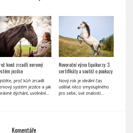
roč koně zrcadlí nervový
Novoroční výzva Equikurzy: 3
ystém jezdce
certifikáty a soutěž o poukazy
jistěte, proč kůň zrcadlí
Nový rok je ideální čas
ervový systém jezdce a jak
udělat něco smysluplného
právné dýchání, uvolnění…
pro sebe, své znalosti…
Komentáře