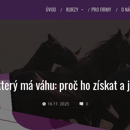
ÚVOD
KURZY
PRO FIRMY
O N
který má váhu: proč ho získat a 
16.11. 2025
0