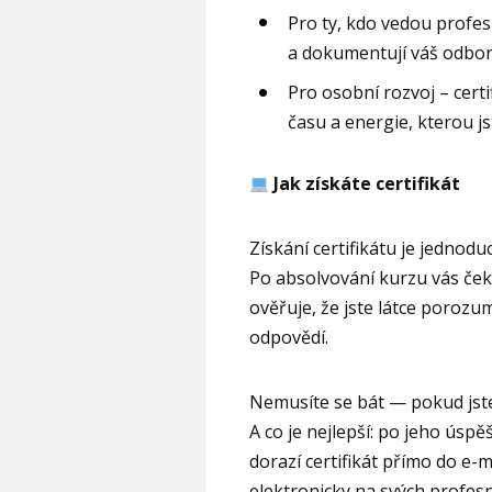
Pro ty, kdo vedou profesn
a dokumentují váš odbor
Pro osobní rozvoj – cert
času a energie, kterou jst
Jak získáte certifikát
Získání certifikátu je jednodu
Po absolvování kurzu vás ček
ověřuje, že jste látce porozu
odpovědí.
Nemusíte se bát — pokud jste 
A co je nejlepší: po jeho ús
dorazí certifikát přímo do e-m
elektronicky na svých profesn