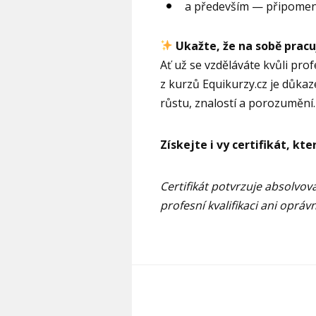
a především — připomenou
Ukažte, že na sobě prac
Ať už se vzděláváte kvůli prof
z kurzů Equikurzy.cz je důkaz
růstu, znalostí a porozumění.
Získejte i vy certifikát, kt
Certifikát potvrzuje absolvo
profesní kvalifikaci ani oprá