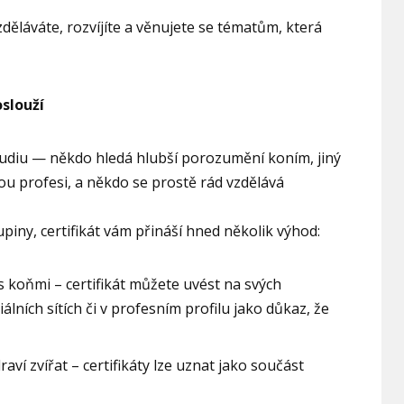
zděláváte, rozvíjíte a věnujete se tématům, která
slouží
tudiu — někdo hledá hlubší porozumění koním, jiný
ou profesi, a někdo se prostě rád vzdělává
upiny, certifikát vám přináší hned několik výhod:
s koňmi – certifikát můžete uvést na svých
lních sítích či v profesním profilu jako důkaz, že
raví zvířat – certifikáty lze uznat jako součást