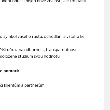
udent odnesl nejen nové znalosti, ale i oficiální
e to symbol vašeho růstu, odhodlání a vztahu ke
větší důraz na odbornost, transparentnost
é doložené studium svou hodnotu.
že pomoci:
či klientům a partnerům,