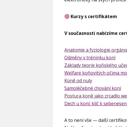
Kurzy s certifikátem
V současnosti nabízíme cer
Anatomie a fyziologie orgán
Odměny v tréninku koní
Základy teorie koňského uče
Welfare koňovitých očima m
Koně od nuly
Samoléčebné chování koní
Postura koně jako zrcadlo we
Dech u koní: klíč k sebenesen
A to není vše — další certifik