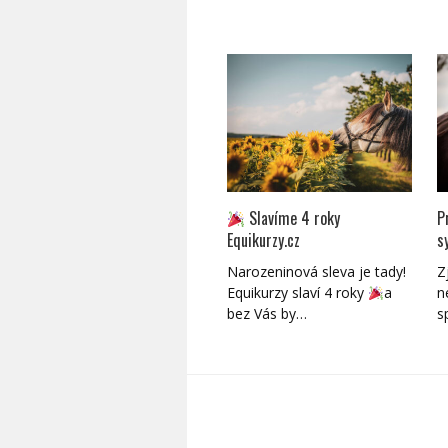
Slavíme 4 roky
P
Equikurzy.cz
s
Narozeninová sleva je tady!
Z
Equikurzy slaví 4 roky
a
n
bez Vás by…
s