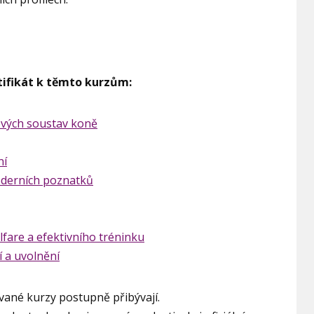
tifikát k těmto kurzům:
ových soustav koně
ní
oderních poznatků
lfare a efektivního tréninku
í a uvolnění
ované kurzy postupně přibývají.