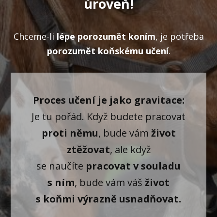
úroveň!
Chceme-li
lépe porozumět koním
, je potřeba
porozumět koňskému učení
.
Proces učení je jako gravitace:
Je tu pořád. Když budete pracovat
proti němu
, bude vám
život
ztěžovat
, ale když
se naučíte
pracovat v souladu
s ním
, bude vám váš
život
s koňmi výrazně usnadňovat.