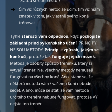
"zlatou střední cestu"?
Čím víc různých metod se učím, tím víc mám
zmatek v tom, jak vlastně svého koně
trénovat...
Tyhle
starosti vám odpadnou
, když
pochopíte
základní principy koňského učení
. PRINCIPY
NEJSOU METODY.
Princip
je
způsob, jakým se
koně učí,
protože tak
funguje jejich mozek
.
Metoda je osobitý způsob tréninku, který si
vytváří trenér. Ne, všechny metody nemusejí
fungovat na všechny koně. Ano, stane se, že
některá metoda vám / vašemu koni nebude
sedět. A ano, může se stát, že vám metoda
určitého trenéra nebude fungovat, protože VY
nejste ten trenér...