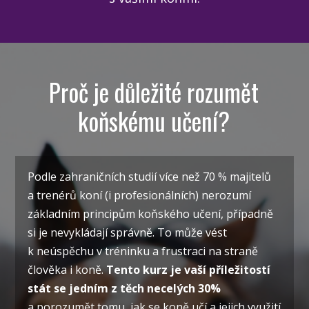
Proč je důležité rozumět
koňskému učení?
Podle zahraničních studií více než 70 % majitelů
a trenérů koní (i profesionálních) nerozumí
základním principům koňského učení, případně
si je nevykládají správně. To může vést
k neúspěchu v tréninku a frustraci na straně
člověka i koně.
Tento kurz je vaší příležitostí
stát se jedním z těch necelých 30%
a porozumět tomu, jak se koně učí a jejich využití