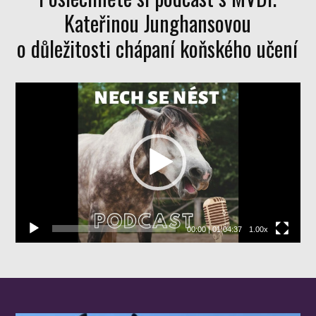
Kateřinou Junghansovou
o důležitosti chápaní koňského učení
Video
přehrávač
00:00
|
01:04:37
1.00x