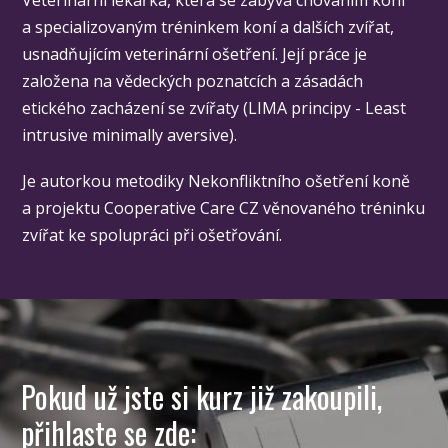
a specializovaným tréninkem koní a dalších zvířat,
usnadňujícím veterinární ošetření. Její práce je
založena na vědeckých poznatcích a zásadách
etického zacházení se zvířaty (LIMA principy - Least
intrusive minimally aversive).
Je autorkou metodiky Nekonfliktního ošetření koně
a projektu Cooperative Care CZ věnovaného tréninku
zvířat ke spolupráci při ošetřování.
Pokud už jste si kurz již zakoupili,
přihlaste se zde: