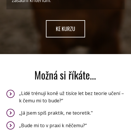
zásadní kritérium.
KE KURZU
Možná si říkáte...
„Lidé trénují koně už tisíce let bez teorie učení –
k čemu mi to bude?“
„Já jsem spíš praktik, ne teoretik."
„Bude mi to v praxi k něčemu?“