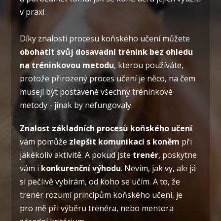
v praxi.
Díky znalosti procesu koňského učení můžete
obohatit svůj dosavadní trénink bez ohledu
na tréninkovou metodu
, kterou používáte,
protože přirozený proces učení je něco, na čem
musejí být postavené všechny tréninkové
metody - jinak by nefungovaly.
Znalost základních procesů koňského učení
vám pomůže
zlepšit komunikaci s koněm
při
jakékoliv aktivitě. A pokud jste
trenér
, poskytne
vám i
konkurenční výhodu
. Nevím, jak vy, ale já
si pečlivě vybírám, od koho se učím. A to, že
trenér rozumí principům koňského učení, je
pro mě při výběru trenéra, nebo mentora