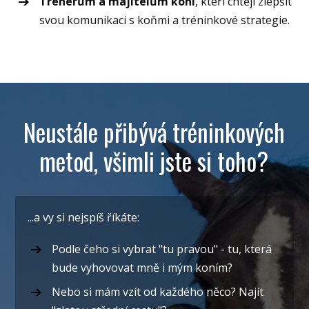
Trenérům a majitelům koní
, kteří chtějí zlepšit
svou komunikaci s koňmi a tréninkové strategie.
Neustále přibývá tréninkových
metod, všimli jste si toho?
...a vy si nejspíš říkáte:
Podle čeho si vybrat "tu pravou" - tu, která
bude vyhovovat mně i mým koním?
Nebo si mám vzít od každého něco? Najít