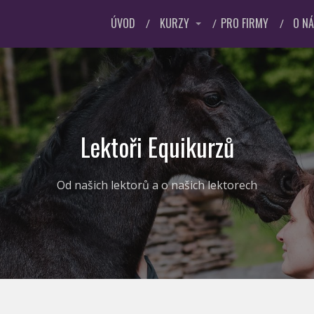
ÚVOD
KURZY
PRO FIRMY
O N
Lektoři Equikurzů
Od našich lektorů a o našich lektorech