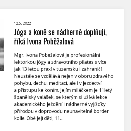
12.5. 2022
Jóga a koně se nádherně doplňují,
říká Ivona Poběžalová
Mgr. Ivona Pobežalová je profesionální
lektorkou jógy a zdravotního pilates s více
jak 13 letou praxí v tuzemsku i zahraničí.
Neustále se vzdělává nejen v oboru zdravého
pohybu, dechu, meditací, ale i v jezdectví
a přístupu ke koním. Jejím miláčkem je 11letý
španělský valášek, se kterým si užívá lekce
akademického ježdění i nádherné vyjížďky
přírodou v doprovodu neunavitelné border
kolie. Obě její děti, 11...