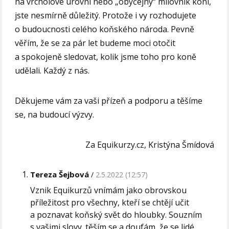
na vrcholové úrovni nebo „obyčejný“ milovník koní,
jste nesmírně důležitý. Protože i vy rozhodujete
o budoucnosti celého koňského národa. Pevně
věřím, že se za pár let budeme moci otočit
a spokojeně sledovat, kolik jsme toho pro koně
udělali. Každý z nás.
Děkujeme vám za vaši přízeň a podporu a těšíme
se, na budoucí výzvy.
Za Equikurzy.cz, Kristýna Šmídová
Tereza Šejbová
2.5.2022 (12:57)
Vznik Equikurzů vnímám jako obrovskou
příležitost pro všechny, kteří se chtějí učit
a poznavat koňský svět do hloubky. Souzním
s vašimi slovy. těším se a doufám, že se lidé