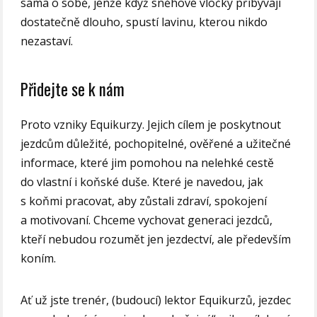
sama o sobě, jenže když sněhové vločky přibývají
dostatečně dlouho, spustí lavinu, kterou nikdo
nezastaví.
Přidejte se k nám
Proto vzniky Equikurzy. Jejich cílem je poskytnout
jezdcům důležité, pochopitelné, ověřené a užitečné
informace, které jim pomohou na nelehké cestě
do vlastní i koňské duše. Které je navedou, jak
s koňmi pracovat, aby zůstali zdraví, spokojení
a motivovaní. Chceme vychovat generaci jezdců,
kteří nebudou rozumět jen jezdectví, ale především
koním.
Ať už jste trenér, (budoucí) lektor Equikurzů, jezdec