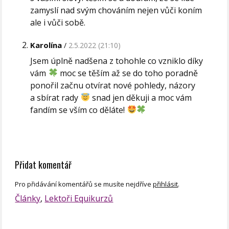
zamyslí nad svým chováním nejen vůči koním
ale i vůči sobě.
Karolína
2.5.2022 (21:10)
Jsem úplně nadšena z tohohle co vzniklo díky
vám
moc se těším až se do toho poradně
ponořil začnu otvírat nové pohledy, názory
a sbírat rady
snad jen děkuji a moc vám
fandím se vším co děláte!
Přidat komentář
Pro přidávání komentářů se musíte nejdříve
přihlásit
.
Články
, 
Lektoři Equikurzů