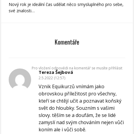
Nový rok je ideální čas udělat něco smysluplného pro sebe,
své znalosti…
Komentáře
Pro vložení odpovědi na komentář se musíte přihlásit
Tereza Šejbová
2.5.2022 (12:57)
Vznik Equikurzů vnímám jako
obrovskou příležitost pro všechny,
kteří se chtějí učit a poznavat koňský
svět do hloubky. Souzním s vašimi
slovy. těším se a doufám, že se lidé
zamyslí nad svým chováním nejen vůči
koním ale i vůči sobě.