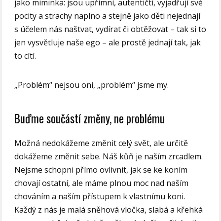
jako miminka: jsou upřímní, autentičtí, vyjadřují své
pocity a strachy naplno a stejně jako děti nejednají
s účelem nás naštvat, vydírat či obtěžovat – tak si to
jen vysvětluje naše ego – ale prostě jednají tak, jak
to cítí.
„Problém“ nejsou oni, „problém“ jsme my.
Buďme součástí změny, ne problému
Možná nedokážeme změnit celý svět, ale určitě
dokážeme změnit sebe. Náš kůň je naším zrcadlem.
Nejsme schopni přímo ovlivnit, jak se ke koním
chovají ostatní, ale máme plnou moc nad naším
chováním a naším přístupem k vlastnímu koni.
Každý z nás je malá sněhová vločka, slabá a křehká