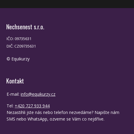
Nechsenest s.r.o.
IČO: 09735631
DIČ: CZ09735631
© Equikurzy
Kontakt
E-mail:
info@equikurzy.cz
Tel:
+420 727 933 944
Nezastihli jste nás nebo telefon nezvedáme? Napište nám
SMS nebo WhatsApp, ozveme se Vám co nejdříve.