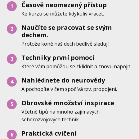
Časově neomezený přístup
1
Ke kurzu se můžete kdykoliv vracet.
Naučíte se pracovat se svým
2
dechem.
Protože koně náš dech bedlivě sledují.
Techniky první pomoci
3
Které vám pomůžou se zklidnit a znovu napojit.
Nahlédnete do neurovědy
4
A pochopíte v čem spočívá tzv. propojení.
Obrovské množství inspirace
5
Včetně tipů na mnoho zajímavých
seberozvojových technik.
Praktická cvičení
6