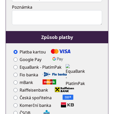
Poznámka
Způsob platby
Platba kartou
Google Pay
EquaBank - PlatímPak
Fio banka
mBank
Raiffeisenbank
Česká spořitelna
Komerční banka
ČSOB