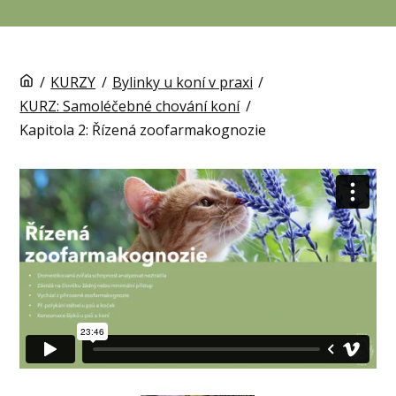
/
KURZY
/
Bylinky u koní v praxi
/
KURZ: Samoléčebné chování koní
/
Kapitola 2: Řízená zoofarmakognozie