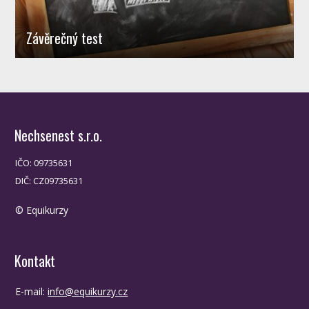
Závěrečný test
Nechsenest s.r.o.
IČO: 09735631
DIČ: CZ09735631
© Equikurzy
Kontakt
E-mail:
info@equikurzy.cz