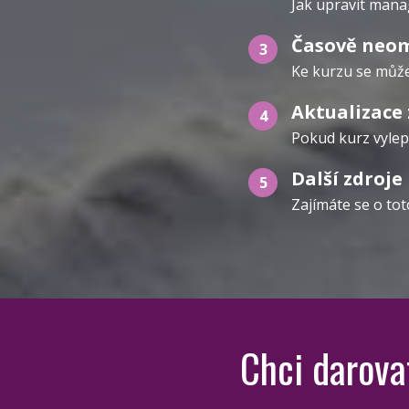
Jak upravit mana
Časově neom
3
Ke kurzu se může
Aktualizace
4
Pokud kurz vylepš
Další zdroje 
5
Zajímáte se o tot
Chci darova