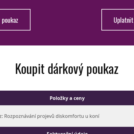
ý poukaz
Uplatnit
Koupit dárkový poukaz
Položky a ceny
: Rozpoznávání projevů diskomfortu u koní
Fakturační údaje