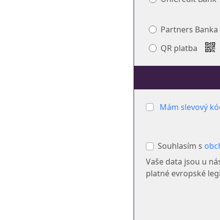
Partners Banka
QR platba
Mám slevový kó
Souhlasím s
obc
Vaše data jsou u ná
platné evropské legi