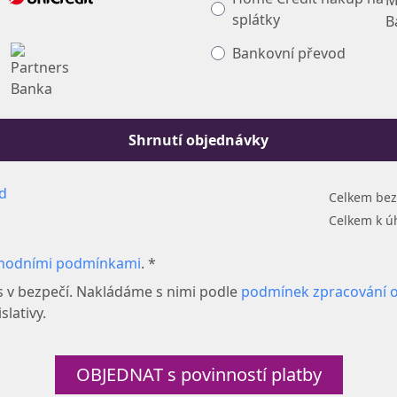
splátky
Bankovní převod
Shrnutí objednávky
d
Celkem bez
Celkem k ú
hodními podmínkami
. *
s v bezpečí. Nakládáme s nimi podle
podmínek zpracování 
slativy.
OBJEDNAT s povinností platby