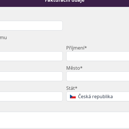
rmu
Příjmení*
Město*
Stát*
Česká republika