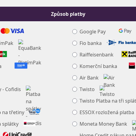
Způsob platby
Google Pay
tímPak
Fio banka
Raiffeisenbank
a
Komerční banka
Air Bank
 - Cofidis
Twisto
Twisto Platba na tři splá
 na třetiny
ESSOX rozložená platba
 splátky
Moneta Money Bank
Home Credit nákup na