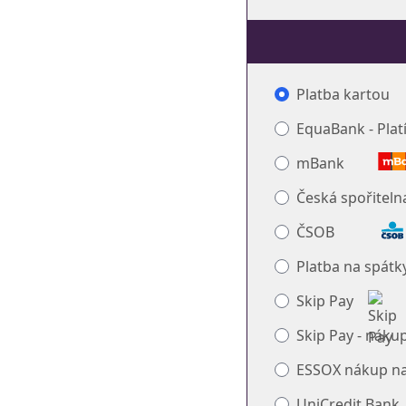
Platba kartou
EquaBank - Pla
mBank
Česká spořiteln
ČSOB
Platba na spátky
Skip Pay
Skip Pay - nákup
ESSOX nákup na
UniCredit Bank