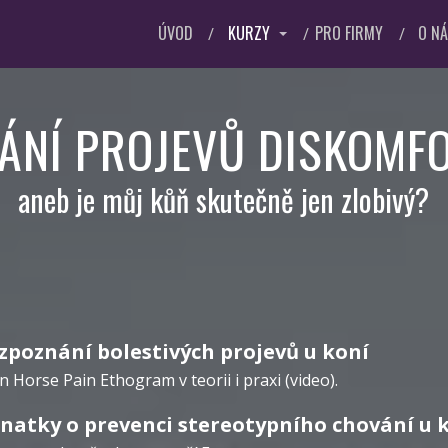
ÚVOD
KURZY
PRO FIRMY
O N
ÁNÍ PROJEVŮ DISKOMFO
aneb je můj kůň skutečně jen zlobivý?
zpoznání bolestivých projevů u koní
n Horse Pain Ethogram v teorii i praxi (video).
natky o prevenci stereotypního chování u 