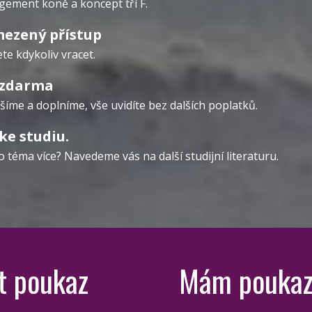
gement koně a koncept tří F.
ezený přístup
te kdykoliv vracet.
 zdarma
íme a doplníme, vše uvidíte bez dalších poplatků.
ke studiu.
o téma více? Navedeme vás na další studijní literaturu.
t poukaz
Mám poukaz 