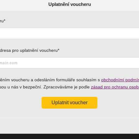
Uplatnění voucheru
ru*
dresa pro uplatnění voucheru*
něním voucheru a odesláním formuláře souhlasím s
obchodními podmí
jsou u nás v bezpeční. Zpracováváme je podle
zásad pro ochranu osob
Uplatnit voucher