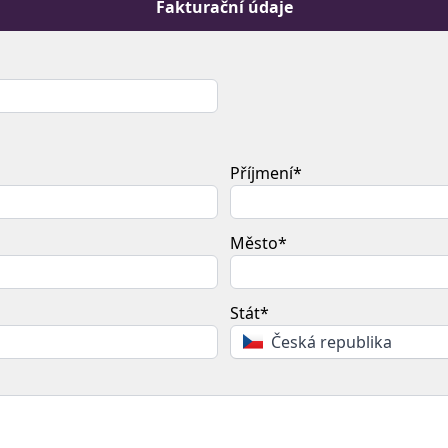
Fakturační údaje
Příjmení*
Město*
Stát*
Česká republika