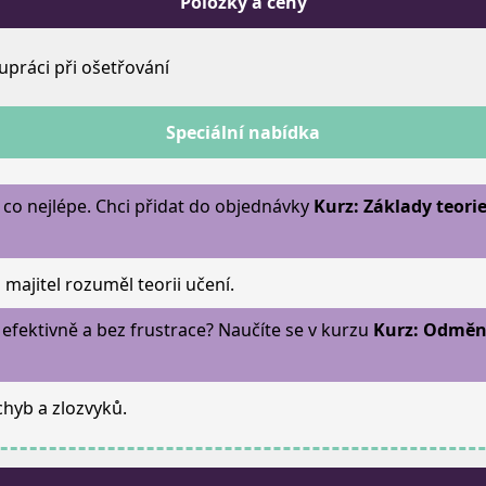
Položky a ceny
upráci při ošetřování
Speciální nabídka
co nejlépe. Chci přidat do objednávky
Kurz: Základy teori
 majitel rozuměl teorii učení.
efektivně a bez frustrace? Naučíte se v kurzu
Kurz: Odměny
chyb a zlozvyků.