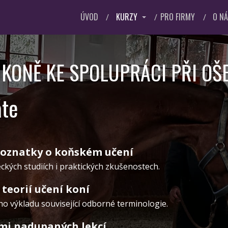
ÚVOD
KURZY
PRO FIRMY
O N
 KONĚ KE SPOLUPRÁCI PŘI OŠ
áte
oznatky o koňském učení
ckých studiích i praktických zkušenostech.
teorií učení koní
o výkladu související odborné terminologie.
mi nadupaných lekcí