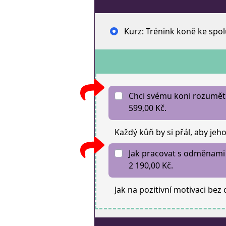
Kurz: Trénink koně ke spol
Chci svému koni rozumět 
599,00 Kč.
Každý kůň by si přál, aby jeho
Jak pracovat s odměnami 
2 190,00 Kč.
Jak na pozitivní motivaci bez 