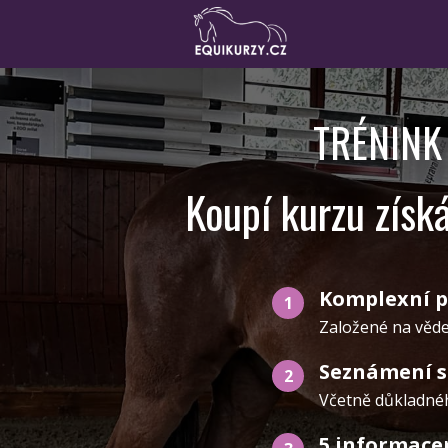
TRÉNINK
Koupí kurzu získ
Komplexní p
1
Založené na věde
Seznámení s 
2
Včetně důkladnéh
5 informace