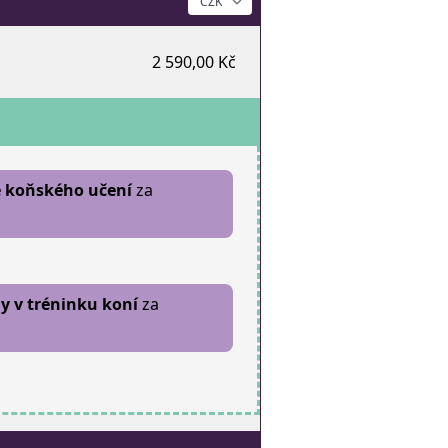
2 590,00 Kč
e koňského učení
za
 v tréninku koní
za