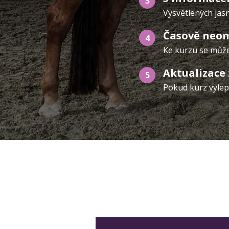
3
Vysvětlených jasn
Časově neom
4
Ke kurzu se může
Aktualizace
5
Pokud kurz vylepš