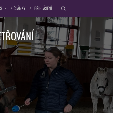
ÁS
ČLÁNKY
PŘIHLÁŠENÍ
ETŘOVÁNÍ