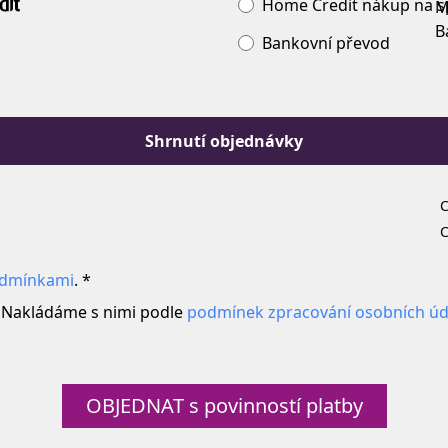
Home Credit nákup na s
Bankovní převod
Shrnutí objednávky
C
C
odmínkami
. *
. Nakládáme s nimi podle
podmínek zpracování osobních úd
OBJEDNAT s povinností platby