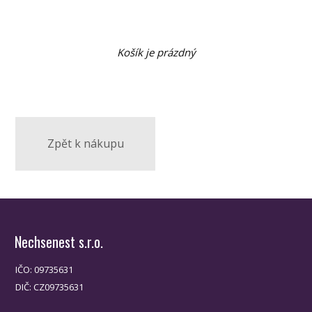
Košík je prázdný
Zpět k nákupu
Nechsenest s.r.o.
IČO: 09735631
DIČ: CZ09735631