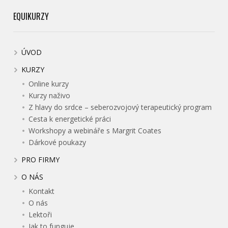
EQUIKURZY
ÚVOD
KURZY
Online kurzy
Kurzy naživo
Z hlavy do srdce – seberozvojový terapeutický program
Cesta k energetické práci
Workshopy a webináře s Margrit Coates
Dárkové poukazy
PRO FIRMY
O NÁS
Kontakt
O nás
Lektoři
Jak to funguje