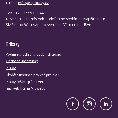
E-mail:
info@equikurzy.cz
Tel:
+420 727 933 944
Nezastihli jste nás nebo telefon nezvedáme? Napište nám
SMS nebo WhatsApp, ozveme se Vám co nejdříve.
Odkazy
Podmínky ochrany osobních údajů
Obchodní podmínky
Platby
Hledáte inspiraci pro váš projekt?
Platby řešíme přes
FAPI
,
náš web frčí na
Miowebu
.