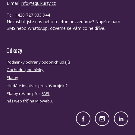
E-mail:
info@equikurzy.cz
Tel:
+420 727 933 944
Nezastihli jste nás nebo telefon nezvedáme? Napište nám
SMS nebo WhatsApp, ozveme se Vám co nejdříve.
Odkazy
Podmínky ochrany osobních údajů
Obchodní podmínky
Platby
Hledáte inspiraci pro váš projekt?
Platby řešíme přes
FAPI
,
náš web frčí na
Miowebu
.