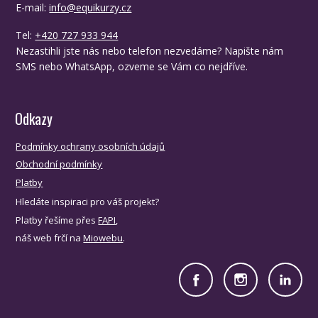
E-mail:
info@equikurzy.cz
Tel:
+420 727 933 944
Nezastihli jste nás nebo telefon nezvedáme? Napište nám
SMS nebo WhatsApp, ozveme se Vám co nejdříve.
Odkazy
Podmínky ochrany osobních údajů
Obchodní podmínky
Platby
Hledáte inspiraci pro váš projekt?
Platby řešíme přes
FAPI
,
náš web frčí na
Miowebu
.