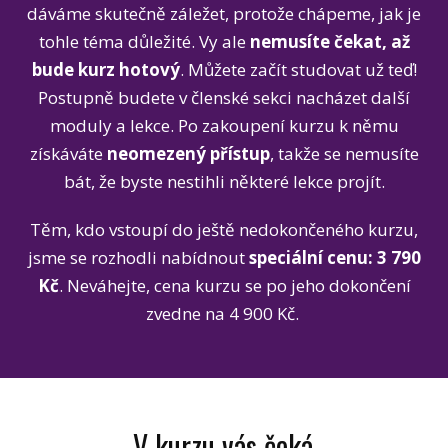
dáváme skutečně záležet, protože chápeme, jak je
tohle téma důležité. Vy ale
nemusíte čekat, až
bude kurz hotový
. Můžete začít studovat už teď!
Postupně budete v členské sekci nacházet další
moduly a lekce. Po zakoupení kurzu k němu
získáváte
neomezený přístup
, takže se nemusíte
bát, že byste nestihli některé lekce projít.
Těm, kdo vstoupí do ještě nedokončeného kurzu,
jsme se rozhodli nabídnout
speciální cenu: 3 790
Kč
. Neváhejte, cena kurzu se po jeho dokončení
zvedne na 4 900 Kč.
V kurzu vás čeká