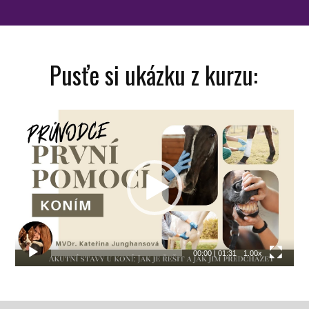
Pusťe si ukázku z kurzu:
Video
přehrávač
00:00
|
01:31
1.00x