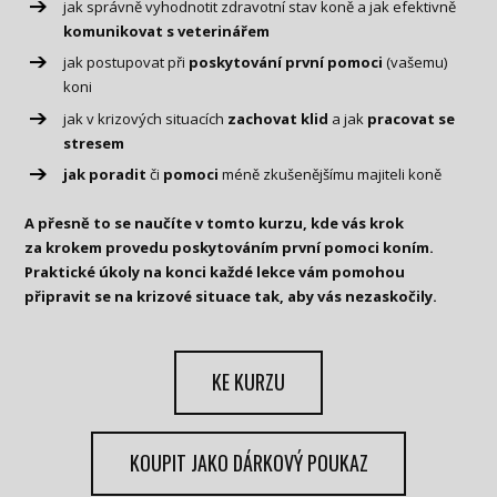
jak správně vyhodnotit zdravotní stav koně a jak efektivně
komunikovat s veterinářem
jak postupovat při
poskytování první pomoci
(vašemu)
koni
jak v krizových situacích
zachovat klid
a jak
pracovat se
stresem
jak poradit
či
pomoci
méně zkušenějšímu majiteli koně
A přesně to se naučíte v tomto kurzu, kde vás krok
za krokem provedu poskytováním první pomoci koním.
Praktické úkoly na konci každé lekce vám pomohou
připravit se na krizové situace tak, aby vás nezaskočily.
KE KURZU
KOUPIT JAKO DÁRKOVÝ POUKAZ