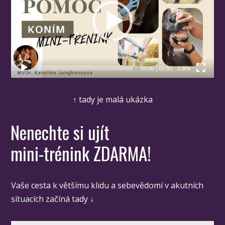
00:00
|
00:50
1.00x
↑ tady je malá ukázka
Nenechte si ujít
mini-trénink ZDARMA!
Vaše cesta k většímu klidu a sebevědomí v akutních
situacích začíná tady ↓