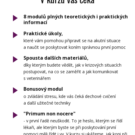
8 modulů plných teoretických i praktických
informací
Praktické úkoly,
které vám pomohou připravit se na akutní situace
a naučit se poskytovat koním správnou první pomoc
Spousta dalších materiálů,
díky kterým budete vědět, jak v krizových situacích
postupovat, na co se zaměřit a jak komunikovat
s veterinářem
Bonusový modul
o zvládání stresu, kde vás čeká dechové cvičení
a další užitečné techniky
"Primum non nocere"
- v první řadě neuškodit. To je heslo, kterým se řídí
lékaři, ale kterým byste se při poskytování první
pomoci měli řídit i vy. V kurzu si ukážeme, jak koni při