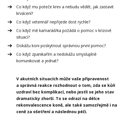
Co když mu poteče krev a nebudu vědět, jak zastavit
krvácení?
Co když veterinář nepřijede dost rychle?
Co když mě kamarád/ka požádá o pomoc v krizové
situaci?
Dokážu koni poskytnout správnou první pomoc?
Co když zpanikařím a nedokážu smysluplně
komunikovat a jednat?
V akutních situacích může vaše připravenost
a správná reakce rozhodnout o tom, zda se kůň
uzdraví bez komplikací, nebo jestli se jeho stav
dramaticky zhorší. To se odrazí na délce
rekonvalescence koně, ale také samozřejmě i na
ceně za ošetření a následnou péči.