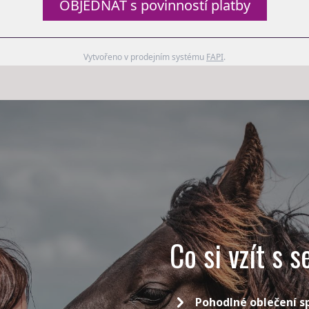
OBJEDNAT s povinností platby
Vytvořeno v prodejním systému
FAPI
.
Co si vzít s 
Pohodlné oblečení s