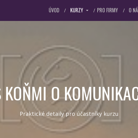
ÚVOD
KURZY
PRO FIRMY
O N
S KOŇMI O KOMUNIKAC
Praktické detaily pro účastníky kurzu