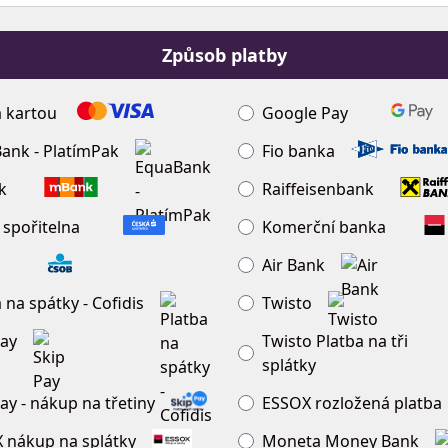
Způsob platby
a kartou
Google Pay
ank - PlatímPak
Fio banka
k
Raiffeisenbank
 spořitelna
Komerční banka
Air Bank
 na spátky - Cofidis
Twisto
Pay
Twisto Platba na tři
splátky
ay - nákup na třetiny
ESSOX rozložená platba
 nákup na splátky
Moneta Money Bank