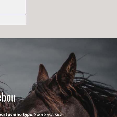
sebou
portovního typu
. Sportovat sice