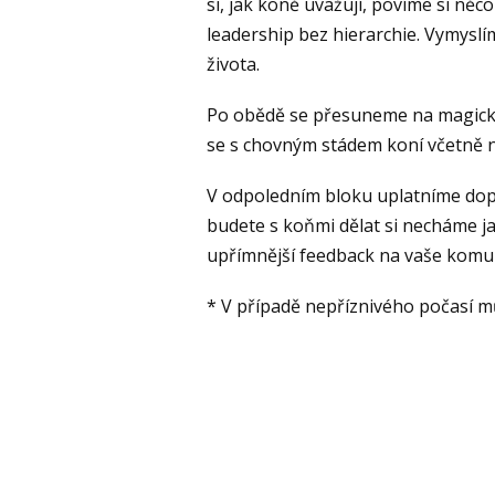
si, jak koně uvažují, povíme si něc
leadership bez hierarchie. Vymyslí
života.
Po obědě se přesuneme na magicky
se s chovným stádem koní včetně 
V odpoledním bloku uplatníme dopo
budete s koňmi dělat si necháme j
upřímnější feedback na vaše komun
* V případě nepříznivého počasí m