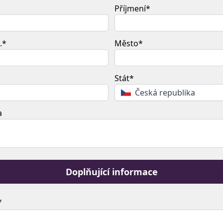
Příjmení*
.*
Město*
Stát*
Česká republika
a
Doplňující informace
*