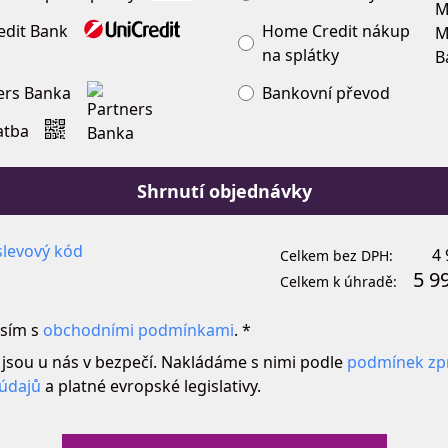
edit Bank
Home Credit nákup
na splátky
ers Banka
Bankovní převod
atba
Shrnutí objednávky
levový kód
4 
Celkem bez DPH:
5 9
Celkem k úhradě:
sím s
obchodními podmínkami
. *
 jsou u nás v bezpečí. Nakládáme s nimi podle
podmínek zp
údajů
a platné evropské legislativy.