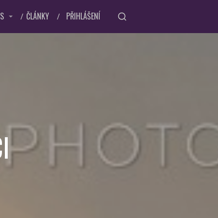
ÁS
ČLÁNKY
PŘIHLÁŠENÍ
I