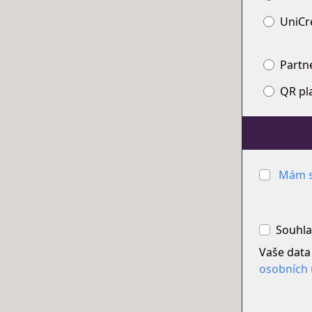
UniCr
Partn
QR pl
Mám s
Souhla
Vaše data
osobních 