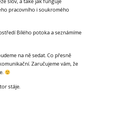
ze slov, a také jak funguje
ašeho pracovního i soukromého
ostředí Bílého potoka a seznámíme
budeme na ně sedat. Co přesně
 komunikační. Zaručujeme vám, že
e.
or stáje.