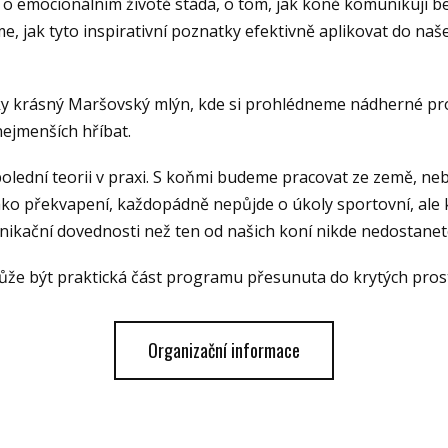
o o emocionálním životě stáda, o tom, jak koně komunikují be
me, jak tyto inspirativní poznatky efektivně aplikovat do n
 krásný Maršovský mlýn, kde si prohlédneme nádherné pr
nejmenších hříbat.
lední teorii v praxi. S koňmi budeme pracovat ze země, ne
ako překvapení, každopádně nepůjde o úkoly sportovní, ale
ikační dovednosti než ten od našich koní nikde nedostanet
ůže být praktická část programu přesunuta do krytých prost
Organizační informace