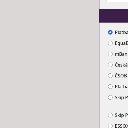
Platb
EquaB
mBan
Česká
ČSOB
Platba
Skip 
Skip P
ESSOX