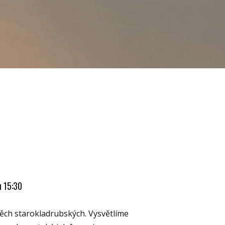
u 15:30
těch starokladrubských. Vysvětlíme