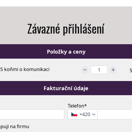
Závazné přihlášení
Položky a ceny
 S koňmi o komunikaci
5
Fakturační údaje
Telefon*
+420
uji na firmu