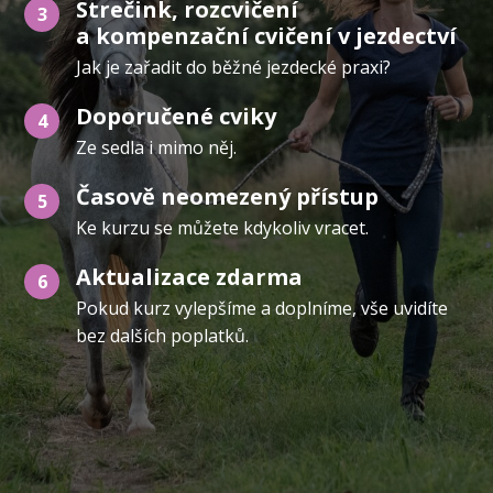
Strečink, rozcvičení
3
a kompenzační cvičení v jezdectví
Jak je zařadit do běžné jezdecké praxi?
Doporučené cviky
4
Ze sedla i mimo něj.
Časově neomezený přístup
5
Ke kurzu se můžete kdykoliv vracet.
Aktualizace zdarma
6
Pokud kurz vylepšíme a doplníme, vše uvidíte
bez dalších poplatků.