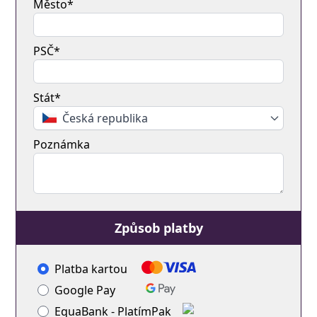
Město*
PSČ*
Stát*
Česká republika
Poznámka
Způsob platby
Platba kartou
Google Pay
EquaBank - PlatímPak