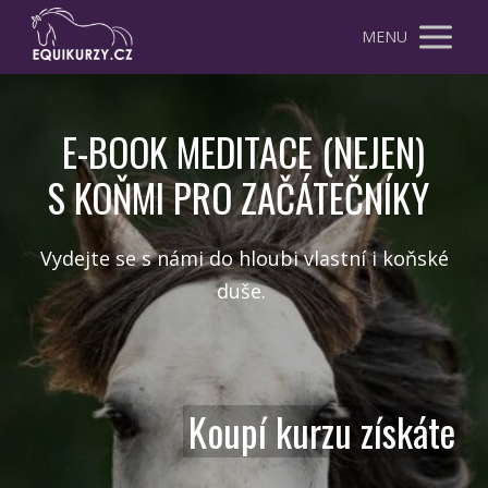
MENU
E-BOOK MEDITACE (NEJEN)
S KOŇMI PRO ZAČÁTEČNÍKY
Vydejte se s námi do hloubi vlastní i koňské
duše.
Koupí kurzu získáte