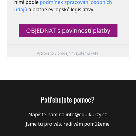
nimi podle
podmínek zpracování osobních
údajů
a platné evropské legislativy.
OBJEDNAT s povinností platby
Vytvořeno v prodejním systému
FAPI
.
Potřebujete pomoc?
Napište nám na
info@equikurzy.cz
.
Jsme tu pro vás, rádi vám pomůžeme.