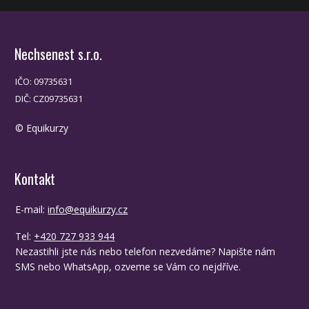
Nechsenest s.r.o.
IČO: 09735631
DIČ: CZ09735631
© Equikurzy
Kontakt
E-mail:
info@equikurzy.cz
Tel:
+420 727 933 944
Nezastihli jste nás nebo telefon nezvedáme? Napište nám
SMS nebo WhatsApp, ozveme se Vám co nejdříve.