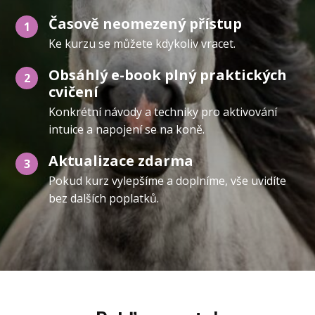
Časově neomezený přístup
1
Ke kurzu se můžete kdykoliv vracet.
Obsáhlý e-book plný praktických
2
cvičení
Konkrétní návody a techniky pro aktivování
intuice a napojení se na koně.
Aktualizace zdarma
3
Pokud kurz vylepšíme a doplníme, vše uvidíte
bez dalších poplatků.