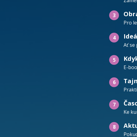
Zaměř
Obrá
3
Pro l
Ideá
4
Ať se
Kdyk
5
E-boo
Tajn
6
Prakt
Čas
7
Ke ku
Akt
8
Pokud