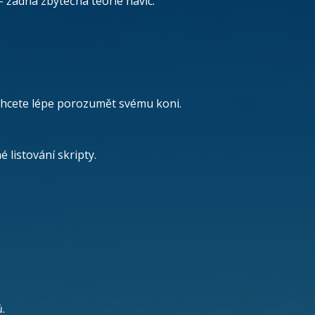
 žádná zbytečná teorie navíc.
 chcete lépe porozumět svému koni.
 listování skripty.
.