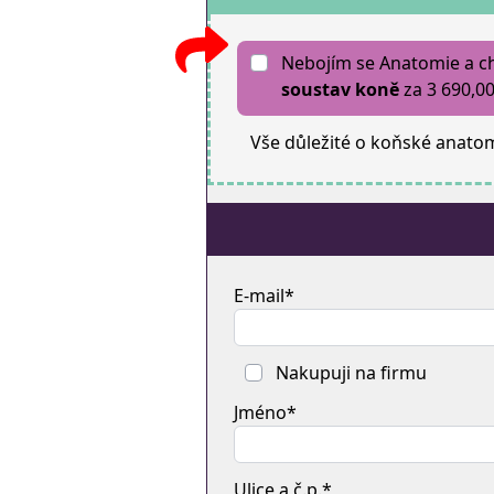
Nebojím se Anatomie a ch
soustav koně
za 3 690,00
Vše důležité o koňské anatom
E-mail*
Nakupuji na firmu
Jméno*
Ulice a č.p.*