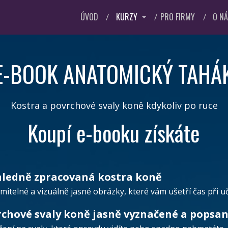
ÚVOD
KURZY
PRO FIRMY
O N
E-BOOK ANATOMICKÝ TAHÁ
Kostra a povrchové svaly koně kdykoliv po ruce
Koupí e-booku získáte
hledně zpracovaná kostra koně
itelné a vizuálně jasné obrázky, které vám ušetří čas při uče
chové svaly koně jasně vyznačené a popsa