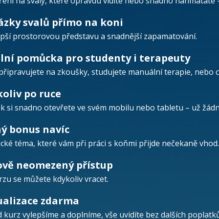
ení na svaly, které opravdu vidíte nebo snadno nahmatáte –
zky svalů přímo na koni
epší prostorovou představu a snadnější zapamatování.
lní pomůcka pro studenty i terapeuty
 připravujete na zkoušky, studujete manuální terapie, nebo
oliv po ruce
k si snadno otevřete ve svém mobilu nebo tabletu – už žádné
ý bonus navíc
ické téma, které vám při práci s koňmi přijde nečekaně vhod.
ově neomezený přístup
rzu se můžete kdykoliv vracet.
ualizace zdarma
 kurz vylepšíme a doplníme, vše uvidíte bez dalších poplatků