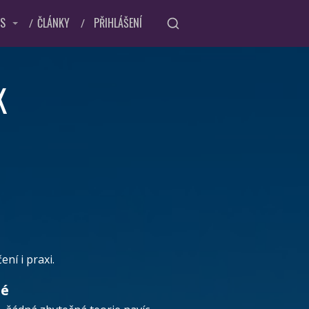
ÁS
ČLÁNKY
PŘIHLÁŠENÍ
K
ní i praxi.
né