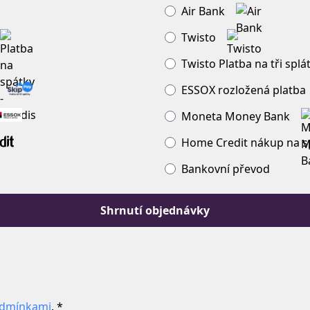
Air Bank
Twisto
Twisto Platba na tři splá
ESSOX rozložená platba
Moneta Money Bank
Home Credit nákup na s
Bankovní převod
Shrnutí objednávky
odmínkami
. *