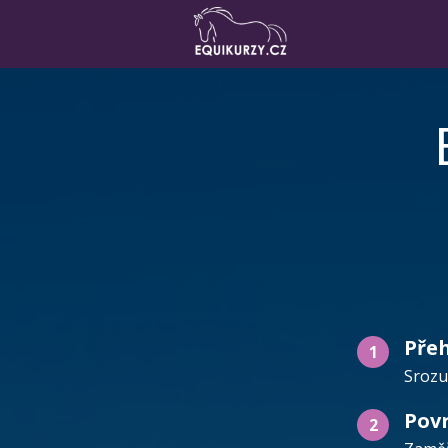
Pře
1
Srozum
Povr
2