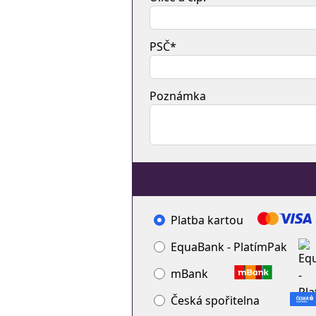
PSČ*
Poznámka
Platba kartou
EquaBank - PlatímPak
mBank
Česká spořitelna