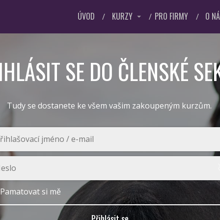
ÚVOD
KURZY
PRO FIRMY
O N
IHLÁSIT SE DO ČLENSKÉ SE
Tudy se dostanete ke všem vašim zakoupeným kurzům.
Pamatovat si mě
Přihlásit se