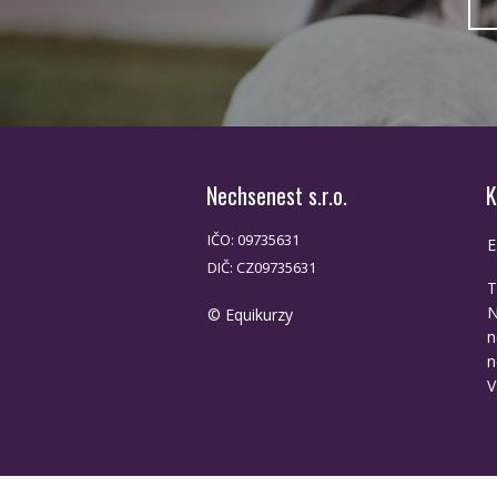
Nechsenest s.r.o.
K
IČO: 09735631
E
DIČ: CZ09735631
T
N
© Equikurzy
n
n
V