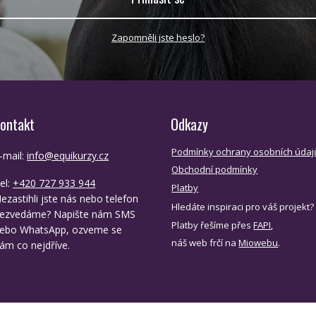
Zapomněli jste heslo?
ontakt
Odkazy
Podmínky ochrany osobních údaj
-mail:
info@equikurzy.cz
Obchodní podmínky
el:
+420 727 933 944
Platby
ezastihli jste nás nebo telefon
Hledáte inspiraci pro váš projekt?
ezvedáme? Napište nám SMS
Platby řešíme přes
FAPI
,
ebo WhatsApp, ozveme se
náš web frčí na
Miowebu
.
ám co nejdříve.