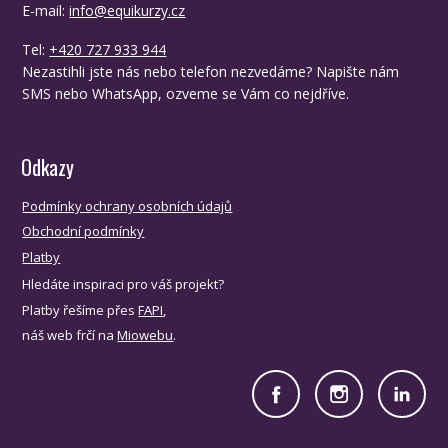
E-mail:
info@equikurzy.cz
Tel:
+420 727 933 944
Nezastihli jste nás nebo telefon nezvedáme? Napište nám
SMS nebo WhatsApp, ozveme se Vám co nejdříve.
Odkazy
Podmínky ochrany osobních údajů
Obchodní podmínky
Platby
Hledáte inspiraci pro váš projekt?
Platby řešíme přes
FAPI
,
náš web frčí na
Miowebu
.