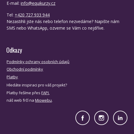
E-mail:
info@equikurzy.cz
Tel:
+420 727 933 944
Nezastihli jste nás nebo telefon nezvedáme? Napište nám
SMS nebo WhatsApp, ozveme se Vám co nejdříve.
Odkazy
Podmínky ochrany osobních údajů
Obchodní podmínky
Platby
Hledáte inspiraci pro váš projekt?
Platby řešíme přes
FAPI
,
náš web frčí na
Miowebu
.