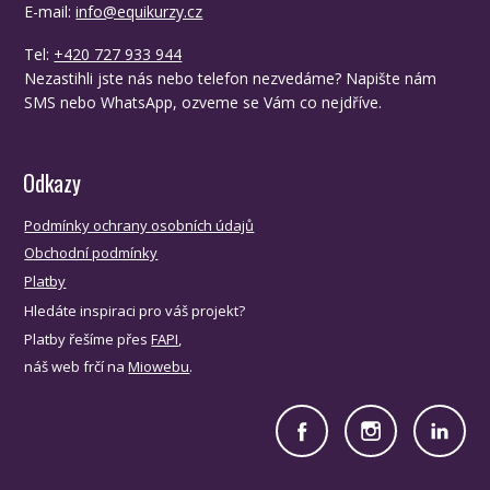
E-mail:
info@equikurzy.cz
Tel:
+420 727 933 944
Nezastihli jste nás nebo telefon nezvedáme? Napište nám
SMS nebo WhatsApp, ozveme se Vám co nejdříve.
Odkazy
Podmínky ochrany osobních údajů
Obchodní podmínky
Platby
Hledáte inspiraci pro váš projekt?
Platby řešíme přes
FAPI
,
náš web frčí na
Miowebu
.