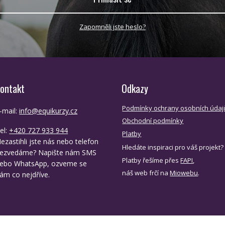
Zapomněli jste heslo?
ontakt
Odkazy
Podmínky ochrany osobních údaj
-mail:
info@equikurzy.cz
Obchodní podmínky
el:
+420 727 933 944
Platby
ezastihli jste nás nebo telefon
Hledáte inspiraci pro váš projekt?
ezvedáme? Napište nám SMS
Platby řešíme přes
FAPI
,
ebo WhatsApp, ozveme se
náš web frčí na
Miowebu
.
ám co nejdříve.