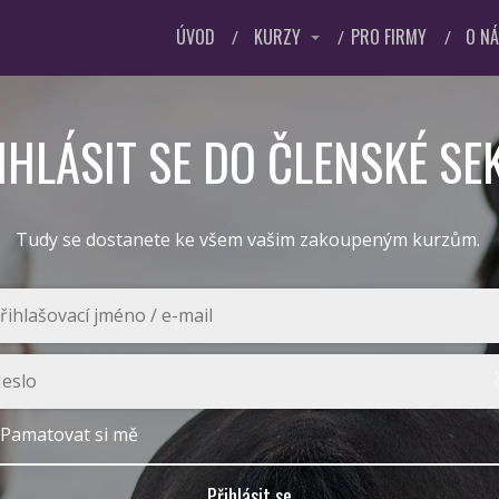
ÚVOD
KURZY
PRO FIRMY
O N
IHLÁSIT SE DO ČLENSKÉ SE
Tudy se dostanete ke všem vašim zakoupeným kurzům.
Pamatovat si mě
Přihlásit se