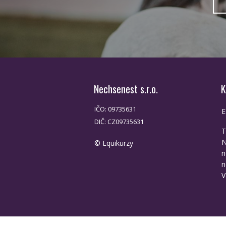
Nechsenest s.r.o.
K
IČO: 09735631
E
DIČ: CZ09735631
T
N
© Equikurzy
n
n
V