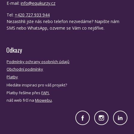
E-mail:
info@equikurzy.cz
Tel:
+420 727 933 944
Nezastihli jste nás nebo telefon nezvedáme? Napište nám
SMS nebo WhatsApp, ozveme se Vám co nejdříve.
Odkazy
Podmínky ochrany osobních údajů
Obchodní podmínky
Platby
Hledáte inspiraci pro váš projekt?
Platby řešíme přes
FAPI
,
náš web frčí na
Miowebu
.