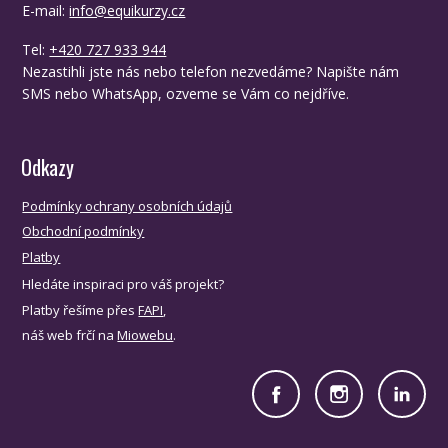
E-mail:
info@equikurzy.cz
Tel:
+420 727 933 944
Nezastihli jste nás nebo telefon nezvedáme? Napište nám
SMS nebo WhatsApp, ozveme se Vám co nejdříve.
Odkazy
Podmínky ochrany osobních údajů
Obchodní podmínky
Platby
Hledáte inspiraci pro váš projekt?
Platby řešíme přes
FAPI
,
náš web frčí na
Miowebu
.