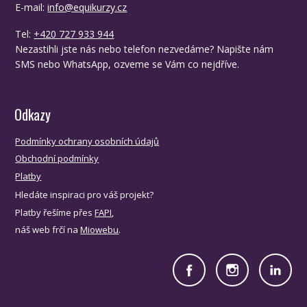
E-mail:
info@equikurzy.cz
Tel:
+420 727 933 944
Nezastihli jste nás nebo telefon nezvedáme? Napište nám
SMS nebo WhatsApp, ozveme se Vám co nejdříve.
Odkazy
Podmínky ochrany osobních údajů
Obchodní podmínky
Platby
Hledáte inspiraci pro váš projekt?
Platby řešíme přes
FAPI
,
náš web frčí na
Miowebu
.