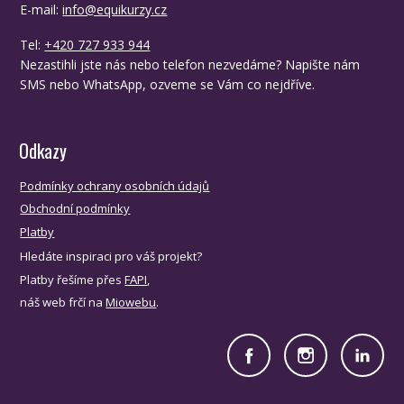
E-mail:
info@equikurzy.cz
Tel:
+420 727 933 944
Nezastihli jste nás nebo telefon nezvedáme? Napište nám
SMS nebo WhatsApp, ozveme se Vám co nejdříve.
Odkazy
Podmínky ochrany osobních údajů
Obchodní podmínky
Platby
Hledáte inspiraci pro váš projekt?
Platby řešíme přes
FAPI
,
náš web frčí na
Miowebu
.