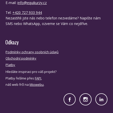
E-mail:
info@equikurzy.cz
Tel:
+420 727 933 944
Nezastihli jste nás nebo telefon nezvedáme? Napište nám
SMS nebo WhatsApp, ozveme se Vám co nejdříve.
Odkazy
Podmínky ochrany osobních údajů
Obchodní podmínky
Platby
Hledáte inspiraci pro váš projekt?
Platby řešíme přes
FAPI
,
náš web frčí na
Miowebu
.