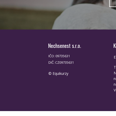
Nechsenest s.r.o.
K
IČO: 09735631
E
DIČ: CZ09735631
T
N
© Equikurzy
n
n
V