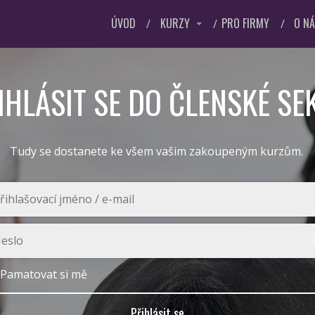
ÚVOD
KURZY
PRO FIRMY
O N
IHLÁSIT SE DO ČLENSKÉ SE
Tudy se dostanete ke všem vašim zakoupeným kurzům.
Pamatovat si mě
Přihlásit se