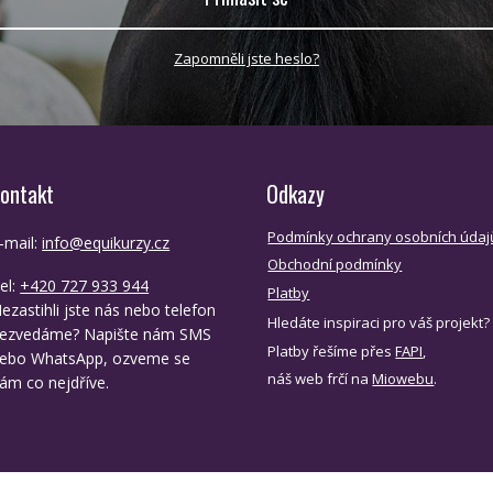
Zapomněli jste heslo?
ontakt
Odkazy
Podmínky ochrany osobních údaj
-mail:
info@equikurzy.cz
Obchodní podmínky
el:
+420 727 933 944
Platby
ezastihli jste nás nebo telefon
Hledáte inspiraci pro váš projekt?
ezvedáme? Napište nám SMS
Platby řešíme přes
FAPI
,
ebo WhatsApp, ozveme se
náš web frčí na
Miowebu
.
ám co nejdříve.