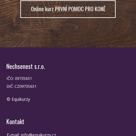
Online kurz PRVNÍ POMOC PRO KONĚ
Nechsenest s.r.o.
IČO: 09735631
DIČ: CZ09735631
© Equikurzy
Kontakt
E-mail:
info@equikurzy.cz